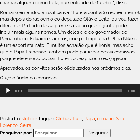
chamar alguém como Lula, que entende de futebol”, disse.
Romário emendou a justificativa: “Eu era contra (o requerimento),
mas depois do raciocínio do deputado Otávio Leite, eu vou fazer
diferente. Partindo dessa premissa, acho que a gente pode
incluir mais alguns nomes. Um deles é o do governador de
Pernambuco, Eduardo Campos, que participou da CPI da Nike e
é um esportista nato. E muitos acharão que é ironia, mas acho
que o Papa Francisco também pode participar dessa comissão,
porque ele é sócio do San Lorenzo”, explicou o ex-jogador.
Aprovados, os convites serão oficializados nos próximos dias.
Ouça o áudio da comissão.
Tocador
00:00
00:00
de
áudio
Posted in
Notícias
Tagged
Clubes
,
Lula
,
Papa
,
romário
,
San
Lorenzo
,
Serra
Pesquisar por: