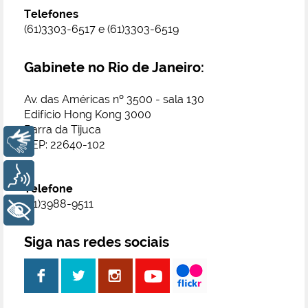
Telefones
(61)3303-6517 e (61)3303-6519
Gabinete no Rio de Janeiro:
Av. das Américas nº 3500 - sala 130
Edifício Hong Kong 3000
Barra da Tijuca
Libras
CEP: 22640-102
Voz
Telefone
(21)3988-9511
+ Acessibilidade
Siga nas redes sociais