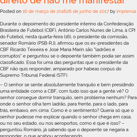
direito de não me manifestar”
Posted on
16 de março de 2016
26 de junho de 2017
by
imprensa
Durante o depoimento do presidente interino da Confederação
Brasileira de Futebol (CBF), Antônio Carlos Nunes de Lima, à CPI
do Futebol, nesta quarta-feira (16), o presidente da comissão,
senador Romário (PSB-RJ), afirmou que os ex-presidentes da
CBF Ricardo Teixeira e José Maria Marín são “ladrões e
corruptos” e perguntou se o depoente também podia ser assim
classificado. Essa foi uma das perguntas que o presidente da
CBF não quis responder, amparado por habeas corpus do
Supremo Tribunal Federal (STF).
– O senhor se sente absolutamente tranquilo e bem presidindo
uma entidade como a CBF, com tudo isso que a gente vê? O
senhor consegue dormir tranquilo, sem problema nenhum? Para
onde o senhor olha tem ladrão, para frente, para o lado, para
trás, embaixo, em cima. Como é o sentimento? Queria só que o
senhor pudesse me explicar quando o senhor chega em casa,
ou no seu estado, ou nos aeroportos, como é que é isso? –
perguntou Romário, já sabendo que o depoente se negaria a
responder, o que acabou acontecendo.