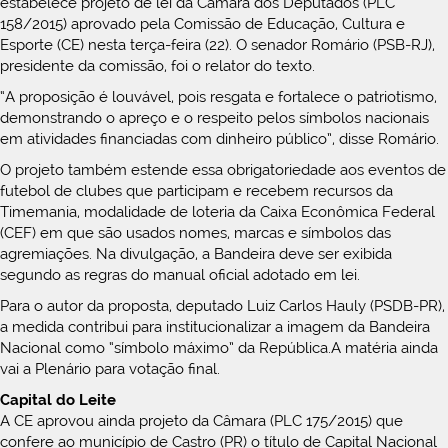
estabelece projeto de lei da Câmara dos Deputados (PLC
158/2015) aprovado pela Comissão de Educação, Cultura e
Esporte (CE) nesta terça-feira (22). O senador Romário (PSB-RJ),
presidente da comissão, foi o relator do texto.
“A proposição é louvável, pois resgata e fortalece o patriotismo,
demonstrando o apreço e o respeito pelos símbolos nacionais
em atividades financiadas com dinheiro público”, disse Romário.
O projeto também estende essa obrigatoriedade aos eventos de
futebol de clubes que participam e recebem recursos da
Timemania, modalidade de loteria da Caixa Econômica Federal
(CEF) em que são usados nomes, marcas e símbolos das
agremiações. Na divulgação, a Bandeira deve ser exibida
segundo as regras do manual oficial adotado em lei.
Para o autor da proposta, deputado Luiz Carlos Hauly (PSDB-PR),
a medida contribui para institucionalizar a imagem da Bandeira
Nacional como “símbolo máximo” da República.A matéria ainda
vai a Plenário para votação final.
Capital do Leite
A CE aprovou ainda projeto da Câmara (PLC 175/2015) que
confere ao município de Castro (PR) o título de Capital Nacional