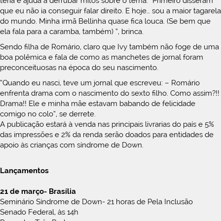
teria e ajuda a derrubar mitos sobre o tema. “Primeiro disseram
que eu não ia conseguir falar direito. E hoje… sou a maior tagarela
do mundo. Minha irmã Bellinha quase fica louca. (Se bem que
ela fala para a caramba, também) ”, brinca.
Sendo filha de Romário, claro que Ivy também não foge de uma
boa polêmica e fala de como as manchetes de jornal foram
preconceituosas na época do seu nascimento.
“Quando eu nasci, teve um jornal que escreveu: – Romário
enfrenta drama com o nascimento do sexto filho. Como assim?!!
Drama!! Ele e minha mãe estavam babando de felicidade
comigo no colo”, se derrete.
A publicação estará à venda nas principais livrarias do país e 5%
das impressões e 2% da renda serão doados para entidades de
apoio às crianças com síndrome de Down.
Lançamentos
21 de março- Brasília
Seminário Síndrome de Down- 21 horas de Pela Inclusão
Senado Federal, às 14h