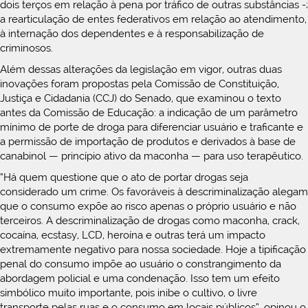
dois terços em relação à pena por tráfico de outras substâncias -;
a rearticulação de entes federativos em relação ao atendimento,
à internação dos dependentes e à responsabilização de
criminosos.
Além dessas alterações da legislação em vigor, outras duas
inovações foram propostas pela Comissão de Constituição,
Justiça e Cidadania (CCJ) do Senado, que examinou o texto
antes da Comissão de Educação: a indicação de um parâmetro
mínimo de porte de droga para diferenciar usuário e traficante e
a permissão de importação de produtos e derivados à base de
canabinol — princípio ativo da maconha — para uso terapêutico.
“Há quem questione que o ato de portar drogas seja
considerado um crime. Os favoráveis à descriminalização alegam
que o consumo expõe ao risco apenas o próprio usuário e não
terceiros. A descriminalização de drogas como maconha, crack,
cocaína, ecstasy, LCD, heroína e outras terá um impacto
extremamente negativo para nossa sociedade. Hoje a tipificação
penal do consumo impõe ao usuário o constrangimento da
abordagem policial e uma condenação. Isso tem um efeito
simbólico muito importante, pois inibe o cultivo, o livre
transporte pelas ruas e o consumo em locais públicos”, opinou o