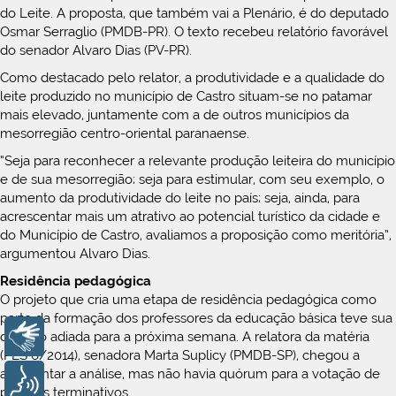
do Leite. A proposta, que também vai a Plenário, é do deputado
Osmar Serraglio (PMDB-PR). O texto recebeu relatório favorável
do senador Alvaro Dias (PV-PR).
Como destacado pelo relator, a produtividade e a qualidade do
leite produzido no município de Castro situam-se no patamar
mais elevado, juntamente com a de outros municípios da
mesorregião centro-oriental paranaense.
“Seja para reconhecer a relevante produção leiteira do município
e de sua mesorregião; seja para estimular, com seu exemplo, o
aumento da produtividade do leite no país; seja, ainda, para
acrescentar mais um atrativo ao potencial turístico da cidade e
do Município de Castro, avaliamos a proposição como meritória”,
argumentou Alvaro Dias.
Residência pedagógica
O projeto que cria uma etapa de residência pedagógica como
parte da formação dos professores da educação básica teve sua
Libras
decisão adiada para a próxima semana. A relatora da matéria
(PLS 6/2014), senadora Marta Suplicy (PMDB-SP), chegou a
apresentar a análise, mas não havia quórum para a votação de
Voz
projetos terminativos.