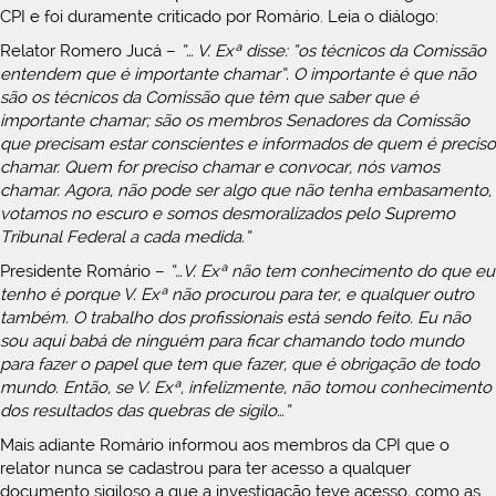
CPI e foi duramente criticado por Romário. Leia o diálogo:
Relator Romero Jucá –
“… V. Exª disse: “os técnicos da Comissão
entendem que é importante chamar”. O importante é que não
são os técnicos da Comissão que têm que saber que é
importante chamar; são os membros Senadores da Comissão
que precisam estar conscientes e informados de quem é preciso
chamar. Quem for preciso chamar e convocar, nós vamos
chamar. Agora, não pode ser algo que não tenha embasamento,
votamos no escuro e somos desmoralizados pelo Supremo
Tribunal Federal a cada medida.”
Presidente Romário –
“…V. Exª não tem conhecimento do que eu
tenho é porque V. Exª não procurou para ter, e qualquer outro
também. O trabalho dos profissionais está sendo feito. Eu não
sou aqui babá de ninguém para ficar chamando todo mundo
para fazer o papel que tem que fazer, que é obrigação de todo
mundo. Então, se V. Exª, infelizmente, não tomou conhecimento
dos resultados das quebras de sigilo…”
Mais adiante Romário informou aos membros da CPI que o
relator nunca se cadastrou para ter acesso a qualquer
documento sigiloso a que a investigação teve acesso, como as