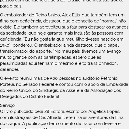
pessoa com deficiência que a Lei Brasileira de Inclusão trouxe
para o país.
O embaixador do Reino Unido, Alex Ellis, que também tem um
filho com deficiência, destacou que o conceito de “normal” não
existe. Ele também aproveitou sua fala para destacar os avanços
da sociedade, que hoje garante mais inclusão às pessoas com
deficiência. “Eu não gostaria que meu filho tivesse nascido em
1950”, ponderou. O embaixador ainda destacou que o papel
transformador do esporte. “No meu país, tivemos um avanço
muito grande com as paralímpiadas, espero que as
paralímpiadas aqui tenham o mesmo efeito transformador”,
defendeu.
O evento reuniu mais de 500 pessoas no auditório Petrônio
Portela, no Senado Federal e contou com o apoio da Embaixada
do Reino Unido, do Sindilegis, da Assefe e da Associação dos
Delegados do Distrito Federal.
Serviço:
O livro publicado pela Zit Editora, escrito por Angélica Lopes,
com ilustrações de Cris Alhadeff, eterniza as aventuras da filha
do craque. A publicação tem o mérito de tratar com leveza e