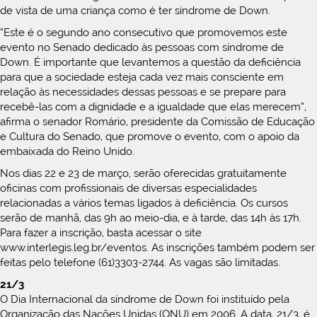
de vista de uma criança como é ter síndrome de Down.
“Este é o segundo ano consecutivo que promovemos este
evento no Senado dedicado às pessoas com síndrome de
Down. É importante que levantemos a questão da deficiência
para que a sociedade esteja cada vez mais consciente em
relação às necessidades dessas pessoas e se prepare para
recebê-las com a dignidade e a igualdade que elas merecem”,
afirma o senador Romário, presidente da Comissão de Educação
e Cultura do Senado, que promove o evento, com o apoio da
embaixada do Reino Unido.
Nos dias 22 e 23 de março, serão oferecidas gratuitamente
oficinas com profissionais de diversas especialidades
relacionadas a vários temas ligados à deficiência. Os cursos
serão de manhã, das 9h ao meio-dia, e à tarde, das 14h às 17h.
Para fazer a inscrição, basta acessar o site
www.interlegis.leg.br/eventos. As inscrições também podem ser
feitas pelo telefone (61)3303-2744. As vagas são limitadas.
21/3
O Dia Internacional da síndrome de Down foi instituído pela
Organização das Nações Unidas (ONU) em 2006. A data, 21/3, é