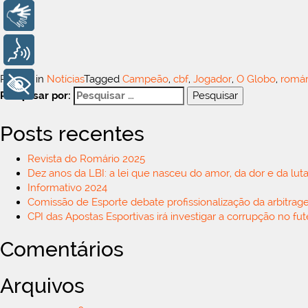
Libras
Voz
Posted in
Notícias
Tagged
Campeão
,
cbf
,
Jogador
,
O Globo
,
romár
+ Acessibilidade
Pesquisar por:
Posts recentes
Revista do Romário 2025
Dez anos da LBI: a lei que nasceu do amor, da dor e da luta
Informativo 2024
Comissão de Esporte debate profissionalização da arbitrag
CPI das Apostas Esportivas irá investigar a corrupção no fu
Comentários
Arquivos