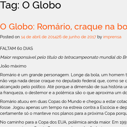
Tag: O Globo
O Globo: Romário, craque na bo
Posted on
14 de abril de 2014
26 de junho de 2017
by
imprensa
FALTAM 60 DIAS
Maior responsável pelo título do tetracampeonato mundial do Br
João máximo
Romário é um grande personagem. Longe da bola, um homem tão 
não veja nada desse craque no deputado federal que, como se diz
alcançado pelo político. Até porque a dimensão de sua história u
a franqueza, o destemor e a polêmica são o que aproxima um do
Romário atuou em duas Copas do Mundo e chegou a estar cotado 
fosse. Jogou apenas um tempo na estreia contra a Escócia e depo
certamente só o manteve nos planos para a próxima Copa porqu
No caminho para a Copa dos EUA, polêmica ainda maior. Em 1993,