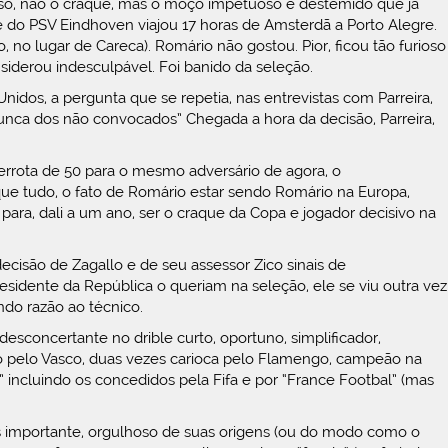
aso, não o craque, mas o moço impetuoso e destemido que já
 do PSV Eindhoven viajou 17 horas de Amsterdã a Porto Alegre.
no lugar de Careca). Romário não gostou. Pior, ficou tão furioso
iderou indesculpável. Foi banido da seleção.
nidos, a pergunta que se repetia, nas entrevistas com Parreira,
nca dos não convocados” Chegada a hora da decisão, Parreira,
rrota de 50 para o mesmo adversário de agora, o
 que tudo, o fato de Romário estar sendo Romário na Europa,
para, dali a um ano, ser o craque da Copa e jogador decisivo na
cisão de Zagallo e de seu assessor Zico sinais de
esidente da República o queriam na seleção, ele se viu outra vez
do razão ao técnico.
esconcertante no drible curto, oportuno, simplificador,
o pelo Vasco, duas vezes carioca pelo Flamengo, campeão na
” incluindo os concedidos pela Fifa e por “France Footbal” (mas
is importante, orgulhoso de suas origens (ou do modo como o