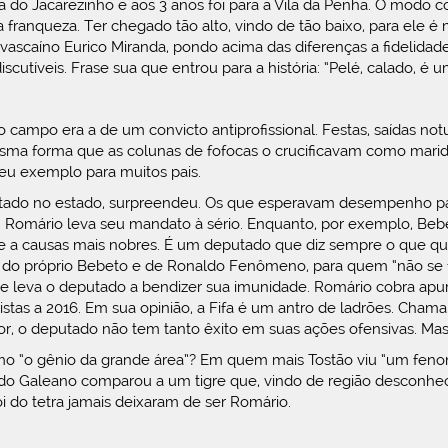
a do Jacarezinho e aos 3 anos foi para a Vila da Penha. O modo c
 franqueza. Ter chegado tão alto, vindo de tão baixo, para ele
 vascaíno Eurico Miranda, pondo acima das diferenças a fideli
scutíveis. Frase sua que entrou para a história: “Pelé, calado, é 
o campo era a de um convicto antiprofissional. Festas, saídas not
a forma que as colunas de fofocas o crucificavam como marido n
u exemplo para muitos pais.
otado no estado, surpreendeu. Os que esperavam desempenho par
Romário leva seu mandato à sério. Enquanto, por exemplo, Bebe
e a causas mais nobres. É um deputado que diz sempre o que quer 
 próprio Bebeto e de Ronaldo Fenômeno, para quem “não se faz C
de e leva o deputado a bendizer sua imunidade. Romário cobra apu
stas a 2016. Em sua opinião, a Fifa é um antro de ladrões. Cham
, o deputado não tem tanto êxito em suas ações ofensivas. Mas fa
mo “o gênio da grande área”? Em quem mais Tostão viu “um fen
o Galeano comparou a um tigre que, vindo de região desconhecid
i do tetra jamais deixaram de ser Romário.