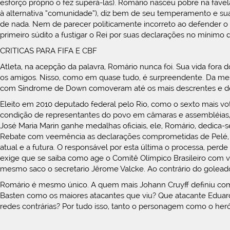
esforço próprio o fez superá-las). Romário nasceu pobre na favel
à alternativa “comunidade”), diz bem de seu temperamento e sua
de nada. Nem de parecer politicamente incorreto ao defender o
primeiro súdito a fustigar o Rei por suas declarações no mínimo di
CRITICAS PARA FIFA E CBF
Atleta, na acepção da palavra, Romário nunca foi. Sua vida fora d
os amigos. Nisso, como em quase tudo, é surpreendente. Da mesm
com Síndrome de Down comoveram até os mais descrentes e de
Eleito em 2010 deputado federal pelo Rio, como o sexto mais v
condição de representantes do povo em câmaras e assembléias, 
José Maria Marin ganhe medalhas oficiais, ele, Romário, dedica-s
Rebate com veemência as declarações comprometidas de Pelé, do
atual e a futura. O responsável por esta última o processa, per
exige que se saiba como age o Comitê Olímpico Brasileiro com vi
mesmo saco o secretario Jêrome Valcke. Ao contrário do goleador
Romário é mesmo único. A quem mais Johann Cruyff definiu co
Basten como os maiores atacantes que viu? Que atacante Eduard
redes contrárias? Por tudo isso, tanto o personagem como o heró