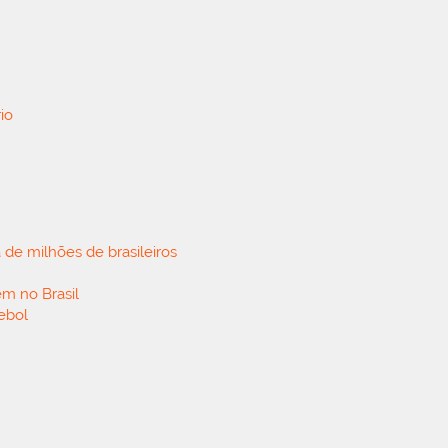
io
 de milhões de brasileiros
em no Brasil
tebol