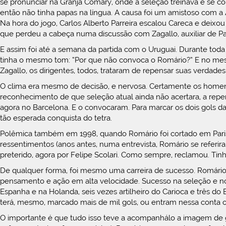
se pronunciar na Granja Comary, onde a seleção treinava e se 
então não tinha papas na língua. A causa foi um amistoso com a
Na hora do jogo, Carlos Alberto Parreira escalou Careca e deixou
que perdeu a cabeça numa discussão com Zagallo, auxiliar de Pa
E assim foi até a semana da partida com o Uruguai. Durante toda a
tinha o mesmo tom: “Por que não convoca o Romário?” E no mesm
Zagallo, os dirigentes, todos, trataram de repensar suas verdades
O clima era mesmo de decisão, e nervosa. Certamente os homens
reconhecimento de que seleção atual ainda não acertara, a reper
agora no Barcelona. E o convocaram. Para marcar os dois gols da 
tão esperada conquista do tetra.
Polêmica também em 1998, quando Romário foi cortado em Paris, 
ressentimentos (anos antes, numa entrevista, Romário se referir
preterido, agora por Felipe Scolari. Como sempre, reclamou. Ti
De qualquer forma, foi mesmo uma carreira de sucesso. Romário d
pensamento e ação em alta velocidade. Sucesso na seleção e n
Espanha e na Holanda, seis vezes artilheiro do Carioca e três do
terá, mesmo, marcado mais de mil gols, ou entram nessa conta os
O importante é que tudo isso teve a acompanhálo a imagem de ga