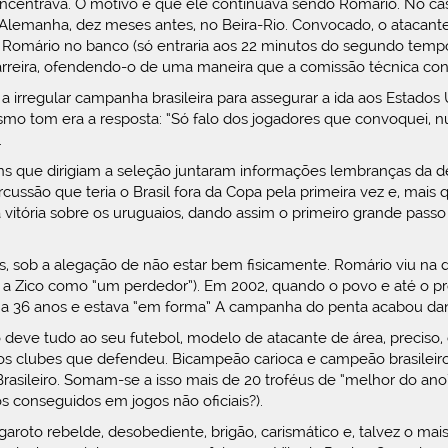
concentrava. O motivo é que ele continuava sendo Romário. No c
 Alemanha, dez meses antes, no Beira-Rio. Convocado, o atacante
 Romário no banco (só entraria aos 22 minutos do segundo tempo, 
rreira, ofendendo-o de uma maneira que a comissão técnica cons
 irregular campanha brasileira para assegurar a ida aos Estados U
o tom era a resposta: “Só falo dos jogadores que convoquei, nu
.
 que dirigiam a seleção juntaram informações lembranças da de
cussão que teria o Brasil fora da Copa pela primeira vez e, mais
vitória sobre os uruguaios, dando assim o primeiro grande passo 
sob a alegação de não estar bem fisicamente. Romário viu na de
a a Zico como “um perdedor”). Em 2002, quando o povo e até o pr
nha 36 anos e estava “em forma” A campanha do penta acabou dan
eve tudo ao seu futebol, modelo de atacante de área, preciso, d
os clubes que defendeu. Bicampeão carioca e campeão brasileir
 Brasileiro. Somam-se a isso mais de 20 troféus de “melhor do ano
 conseguidos em jogos não oficiais?).
roto rebelde, desobediente, brigão, carismático e, talvez o ma