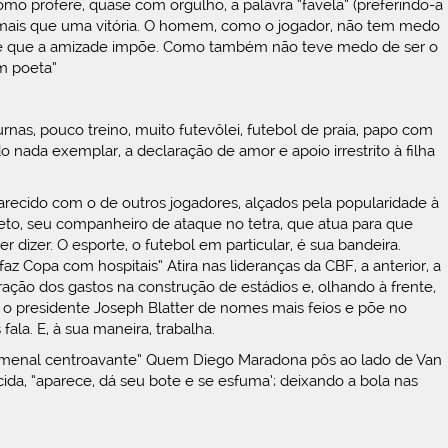
omo profere, quase com orgulho, a palavra “favela” (preferindo-a
 é mais que uma vitória. O homem, como o jogador, não tem medo
dade que a amizade impõe. Como também não teve medo de ser o
um poeta”
urnas, pouco treino, muito futevôlei, futebol de praia, papo com
ada exemplar, a declaração de amor e apoio irrestrito à filha
ecido com o de outros jogadores, alçados pela popularidade à
to, seu companheiro de ataque no tetra, que atua para que
dizer. O esporte, o futebol em particular, é sua bandeira.
opa com hospitais” Atira nas lideranças da CBF, a anterior, a
ração dos gastos na construção de estádios e, olhando à frente,
a o presidente Joseph Blatter de nomes mais feios e põe no
la. E, à sua maneira, trabalha.
omenal centroavante” Quem Diego Maradona pôs ao lado de Van
a, “aparece, dá seu bote e se esfuma’; deixando a bola nas