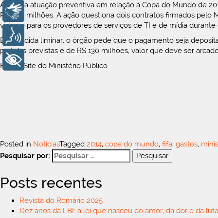
Além da atuação preventiva em relação à Copa do Mundo de 201
Libras
R$ 33,4 milhões. A ação questiona dois contratos firmados pelo
vídeo e para os provedores de serviços de TI e de mídia durante
Voz
Em medida liminar, o órgão pede que o pagamento seja depositad
partidas previstas é de R$ 130 milhões, valor que deve ser arca
+ Acessibilidade
Fonte: Site do Ministério Público
Posted in
Notícias
Tagged
2014
,
copa do mundo
,
fifa
,
gastos
,
minis
Pesquisar por:
Posts recentes
Revista do Romário 2025
Dez anos da LBI: a lei que nasceu do amor, da dor e da luta