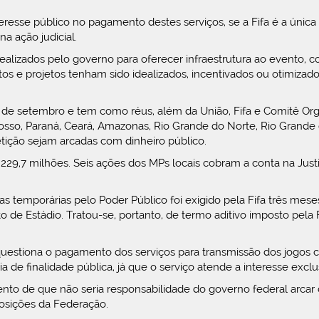
eresse público no pagamento destes serviços, se a Fifa é a única
a ação judicial.
ealizados pelo governo para oferecer infraestrutura ao evento,
os e projetos tenham sido idealizados, incentivados ou otimizado
 de setembro e tem como réus, além da União, Fifa e Comitê Organi
osso, Paraná, Ceará, Amazonas, Rio Grande do Norte, Rio Grande 
etição sejam arcadas com dinheiro público.
9,7 milhões. Seis ações dos MPs locais cobram a conta na Justiç
 temporárias pelo Poder Público foi exigido pela Fifa três meses
 de Estádio. Tratou-se, portanto, de termo aditivo imposto pela F
estiona o pagamento dos serviços para transmissão dos jogos com
cia de finalidade pública, já que o serviço atende a interesse ex
ento de que não seria responsabilidade do governo federal arcar
osições da Federação.