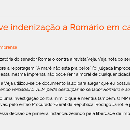
ve indenização a Romário em cas
imprensa
izatória do senador Romário contra a revista Veja. Veja nota do se
re a reportagem “A maré não está pra peixe” foi julgada improc
essa mesma imprensa não pode ferir a moral de qualquer cidadã
ja utilizou-se de documento falso para alegar que eu possuía c
endo verdadeiro, VEJA pede desculpas ao senador Romário e aos
erto uma investigação contra mim, o que é mentira também. O MP s
 provas, pelo então Procurador-Geral da República, Rodrigo Janot,
essa decisão de primeira instância, zelando pela liberdade de impr