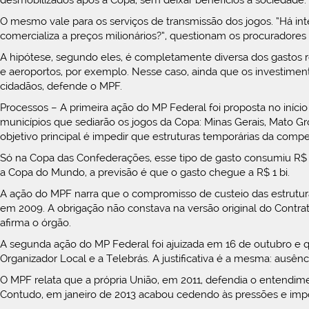
desmobilizados após a Copa, sem deixar benefícios à sociedade.
O mesmo vale para os serviços de transmissão dos jogos. “Há int
comercializa a preços milionários?”, questionam os procuradores n
A hipótese, segundo eles, é completamente diversa dos gastos r
e aeroportos, por exemplo. Nesse caso, ainda que os investiment
cidadãos, defende o MPF.
Processos – A primeira ação do MP Federal foi proposta no início
municípios que sediarão os jogos da Copa: Minas Gerais, Mato Gr
objetivo principal é impedir que estruturas temporárias da comp
Só na Copa das Confederações, esse tipo de gasto consumiu R$ 22
a Copa do Mundo, a previsão é que o gasto chegue a R$ 1 bi.
A ação do MPF narra que o compromisso de custeio das estruturas
em 2009. A obrigação não constava na versão original do Contrato
afirma o órgão.
A segunda ação do MP Federal foi ajuizada em 16 de outubro e qu
Organizador Local e a Telebrás. A justificativa é a mesma: ausên
O MPF relata que a própria União, em 2011, defendia o entendim
Contudo, em janeiro de 2013 acabou cedendo às pressões e imp