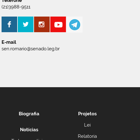
Telefone
(21)3988-9511
E-mail
sen.romario@senado.leg.br
Biografia
Projetos
Lei
Notícias
Relatoria