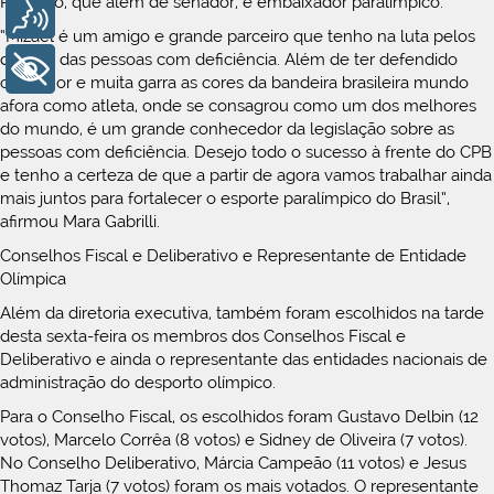
Romário, que além de senador, é embaixador paralímpico.
Voz
“Mizael é um amigo e grande parceiro que tenho na luta pelos
direitos das pessoas com deficiência. Além de ter defendido
+ Acessibilidade
com suor e muita garra as cores da bandeira brasileira mundo
afora como atleta, onde se consagrou como um dos melhores
do mundo, é um grande conhecedor da legislação sobre as
pessoas com deficiência. Desejo todo o sucesso à frente do CPB
e tenho a certeza de que a partir de agora vamos trabalhar ainda
mais juntos para fortalecer o esporte paralímpico do Brasil”,
afirmou Mara Gabrilli.
Conselhos Fiscal e Deliberativo e Representante de Entidade
Olímpica
Além da diretoria executiva, também foram escolhidos na tarde
desta sexta-feira os membros dos Conselhos Fiscal e
Deliberativo e ainda o representante das entidades nacionais de
administração do desporto olímpico.
Para o Conselho Fiscal, os escolhidos foram Gustavo Delbin (12
votos), Marcelo Corrêa (8 votos) e Sidney de Oliveira (7 votos).
No Conselho Deliberativo, Márcia Campeão (11 votos) e Jesus
Thomaz Tarja (7 votos) foram os mais votados. O representante