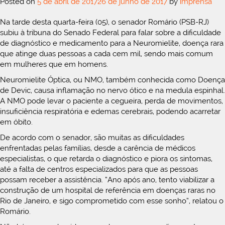
Posted on
5 de abril de 2017
26 de junho de 2017
by
imprensa
Na tarde desta quarta-feira (05), o senador Romário (PSB-RJ)
subiu à tribuna do Senado Federal para falar sobre a dificuldade
de diagnóstico e medicamento para a Neuromielite, doença rara
que atinge duas pessoas a cada cem mil, sendo mais comum
em mulheres que em homens.
Neuromielite Óptica, ou NMO, também conhecida como Doença
de Devic, causa inflamação no nervo ótico e na medula espinhal.
A NMO pode levar o paciente a cegueira, perda de movimentos,
insuficiência respiratória e edemas cerebrais, podendo acarretar
em óbito.
De acordo com o senador, são muitas as dificuldades
enfrentadas pelas famílias, desde a carência de médicos
especialistas, o que retarda o diagnóstico e piora os sintomas,
até a falta de centros especializados para que as pessoas
possam receber a assistência. “Ano após ano, tento viabilizar a
construção de um hospital de referência em doenças raras no
Rio de Janeiro, e sigo comprometido com esse sonho”, relatou o
Romário.