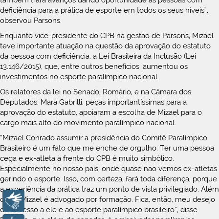
também trará avanços dando oportunidade às pessoas com
deficiência para a prática de esporte em todos os seus níveis”,
observou Parsons.
Enquanto vice-presidente do CPB na gestão de Parsons, Mizael
teve importante atuação na questão da aprovação do estatuto
da pessoa com deficiência, a Lei Brasileira da Inclusão (Lei
13.146/2015), que, entre outros benefícios, aumentou os
investimentos no esporte paralímpico nacional.
Os relatores da lei no Senado, Romário, e na Câmara dos
Deputados, Mara Gabrilli, peças importantíssimas para a
aprovação do estatuto, apoiaram a escolha de Mizael para o
cargo mais alto do movimento paralímpico nacional.
“Mizael Conrado assumir a presidência do Comitê Paralímpico
Brasileiro é um fato que me enche de orgulho. Ter uma pessoa
cega e ex-atleta à frente do CPB é muito simbólico.
Especialmente no nosso país, onde quase não vemos ex-atletas
gerindo o esporte. Isso, com certeza, fará toda diferença, porque
a experiência da prática traz um ponto de vista privilegiado. Além
disso, Mizael é advogado por formação. Fica, então, meu desejo
Libras
de sucesso a ele e ao esporte paralímpico brasileiro”, disse