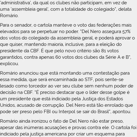
‘administrativa’, da qual os clubes não participam, em vez de
uma ‘assembleia geral’, com a totalidade do colegiado”, delata
Romário.
Para o senador, o cartola manteve o voto das federações mais
elevados para se perpetuar no poder. “Del Nero assegura 57%
dos votos do colegiado da assembleia geral, e poderá aprovar o
que quiser, mantendo maioria, inclusive, para a eleição do
presidente da CBF. É que pelo novo critério são 81 votos
garantidos, contra apenas 60 votos dos clubes da Série A e B”,
explicou.
Romário anunciou que está montando uma contestação para
essa medida, que será encaminhada ao STF, pois sente-se
lesado como torcedor ao ver seu clube sem nenhum poder de
decisão na CBF. “É preciso destacar que o líder desse golpe é
um presidente que está indiciado pela Justiça dos Estados
Unidos, acusado de corrupção. Del Nero está tão enrolado que
pode ser preso pelo FBI ou Interpol se sair do Brasil”, apontou.
Romário ainda ironizou o fato de Del Nero não estar preso,
apesar das inúmeras acusações e provas contra ele. O cartola foi
indiciado pela justiça americana por criar um esquema para