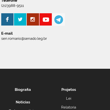
Telefone
(21)3988-9511
E-mail
sen.romario@senado.leg.br
Biografia
Projetos
Lei
Notícias
Relatoria