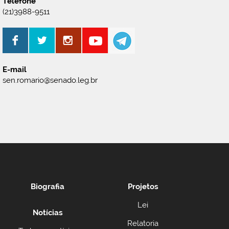
Telefone
(21)3988-9511
E-mail
sen.romario@senado.leg.br
Biografia
Projetos
Lei
Notícias
Relatoria