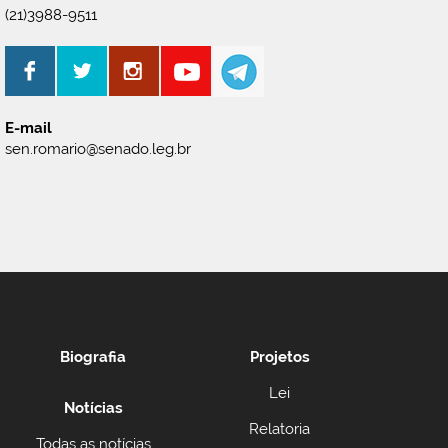
(21)3988-9511
E-mail
sen.romario@senado.leg.br
Biografia
Projetos
Lei
Notícias
Relatoria
Todas as notícias