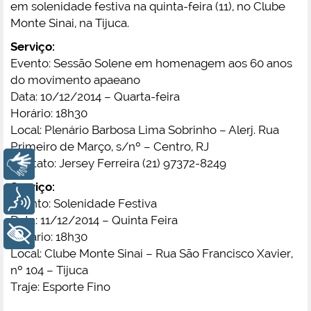
em solenidade festiva na quinta-feira (11), no Clube
Monte Sinai, na Tijuca.
Serviço:
Evento: Sessão Solene em homenagem aos 60 anos
do movimento apaeano
Data: 10/12/2014 – Quarta-feira
Horário: 18h30
Local: Plenário Barbosa Lima Sobrinho – Alerj. Rua
Primeiro de Março, s/nº – Centro, RJ
Contato: Jersey Ferreira (21) 97372-8249
Libras
Serviço:
Voz
Evento: Solenidade Festiva
Data: 11/12/2014 – Quinta Feira
+ Acessibilidade
Horário: 18h30
Local: Clube Monte Sinai – Rua São Francisco Xavier,
nº 104 – Tijuca
Traje: Esporte Fino