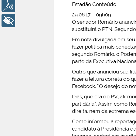
Estadão Conteúdo
Voz
29.06.17 – 09h09
+ Acessibilidade
O senador Romário anunciou
substituirá o PTN. Segundo o
Em nota divulgada em seu 
fazer política mais conecta
segundo Romário, o Podemo
parte da Executiva Naciona
Outro que anunciou sua fil
fazer a leitura correta do
Facebook. “O desejo do nov
Dias, que era do PV, afirm
partidária”. Assim como Ro
direita, nem da extrema es
Como informou a reportage
candidato à Presidência d
legenda, poderá ser candid