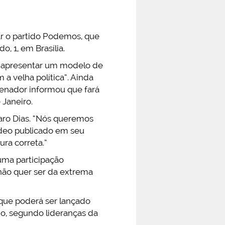
rar o partido Podemos, que
o, 1, em Brasília.
 “apresentar um modelo de
 a velha política”. Ainda
senador informou que fará
 Janeiro.
varo Dias. “Nós queremos
vídeo publicado em seu
ra correta.”
uma participação
“não quer ser da extrema
que poderá ser lançado
o, segundo lideranças da