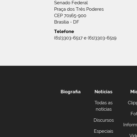
Senado Federal
Praça dos Três Poderes
CEP 70165-900
Brasília - DF
Telefone
(61)3303-6517 e (61)3303-6519
Biografia
Notícias
Mi
Todas as
Clip
notícias
Fo
Discursos
Inform
Especiais
Víd