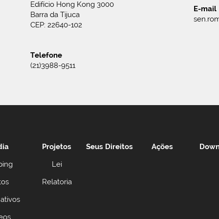
Edifício Hong Kong 3000
E-mail
Barra da Tijuca
sen.rom
CEP: 22640-102
Telefone
(21)3988-9511
dia
Projetos
Seus Direitos
Ações
Down
ping
Lei
tos
Relatoria
ativos
eos