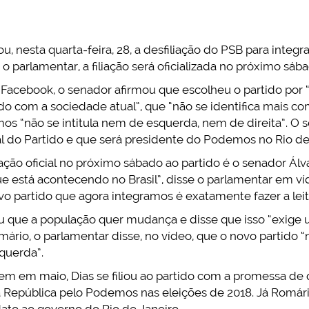
, nesta quarta-feira, 28, a desfiliação do PSB para integ
 parlamentar, a filiação será oficializada no próximo sábad
Facebook, o senador afirmou que escolheu o partido por
do com a sociedade atual”, que “não se identifica mais com
s “não se intitula nem de esquerda, nem de direita”. O 
l do Partido e que será presidente do Podemos no Rio de
iação oficial no próximo sábado ao partido é o senador Ál
 que está acontecendo no Brasil”, disse o parlamentar em 
o partido que agora integramos é exatamente fazer a leitu
ou que a população quer mudança e disse que isso “exige 
mário, o parlamentar disse, no vídeo, que o novo partido 
querda”.
m em maio, Dias se filiou ao partido com a promessa de 
a República pelo Podemos nas eleições de 2018. Já Romári
ato ao governo do Rio de Janeiro.