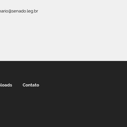
ario@senado.leg.br
loads
Contato