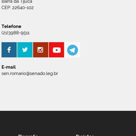
Barra da Tijuca
CEP: 22640-102
Telefone
(21)3988-9511
E-mail
sen.romario@senado.leg.br