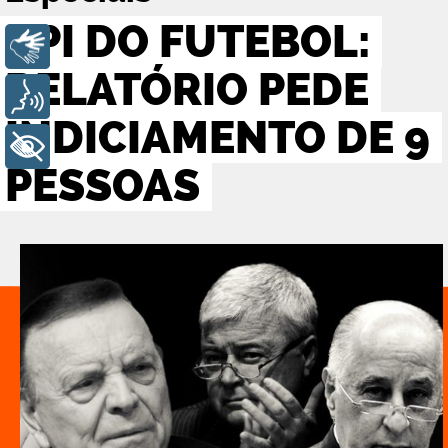
CPI DO FUTEBOL:
Libras
RELATÓRIO PEDE
Voz
INDICIAMENTO DE 9
+ Acessibilidade
PESSOAS