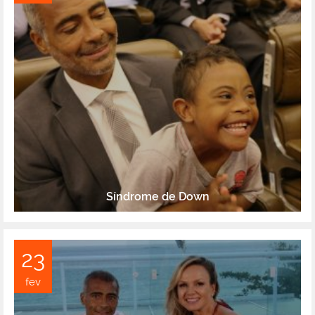
Síndrome de Down
23
fev