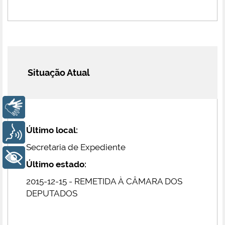
Situação Atual
Libras
Último local:
Voz
Secretaria de Expediente
+ Acessibilidade
Último estado:
2015-12-15 - REMETIDA À CÂMARA DOS
DEPUTADOS