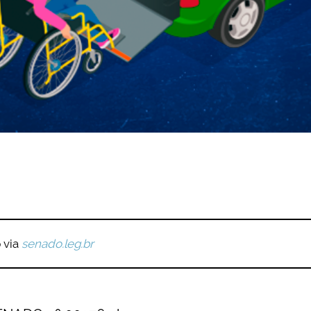
o
via
senado.leg.br