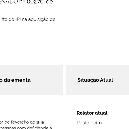
ENADO nº 00276, de
to do IPI na aquisição de
ão da ementa
Situação Atual
Relator atual:
 24 de fevereiro de 1995,
Paulo Paim
 pessoas com deficiência a