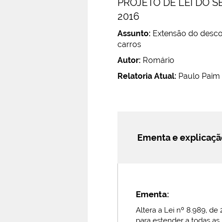
PROJETO DE LEI DO S
2016
Assunto:
Extensão do descon
carros
Autor:
Romário
Relatoria Atual:
Paulo Paim
Ementa e explicaç
Ementa:
Altera a Lei nº 8.989, de
para estender a todas as