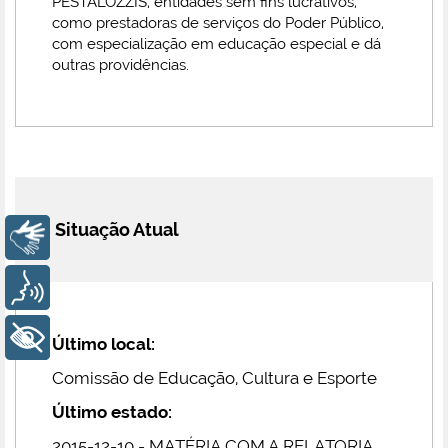
PESTALOZZIS, entidades sem fins lucrativos,
como prestadoras de serviços do Poder Público,
com especialização em educação especial e dá
outras providências.
Situação Atual
Libras
Voz
+ Acessibilidade
Último local:
Comissão de Educação, Cultura e Esporte
Último estado:
2015-12-10 - MATÉRIA COM A RELATORIA