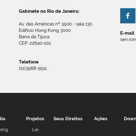
Gabinete no Rio de Janeiro:
Av. das Américas nº 3500 - sala 130
Edifício Hong Kong 3000
E-mail
Barra da Tijuca
sen.rom
CEP: 22640-102
Telefone
(21)3988-9511
dia
Projetos
Seus Direitos
Ações
Down
ping
Lei