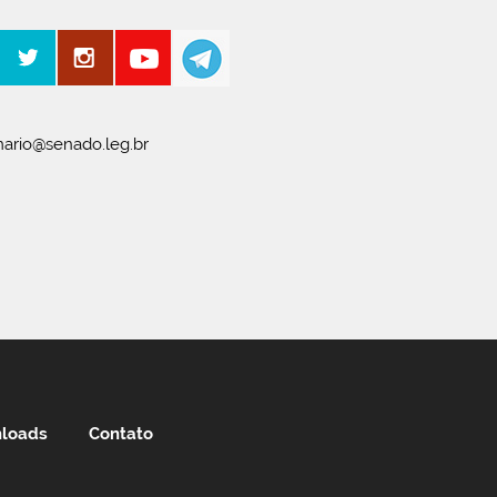
ario@senado.leg.br
loads
Contato