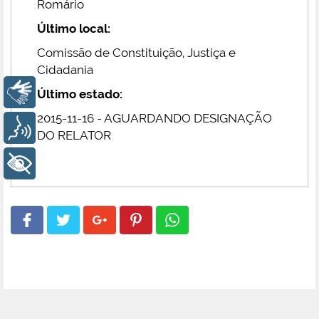
Romário
Último local:
Comissão de Constituição, Justiça e
Cidadania
Libras
Último estado:
2015-11-16 - AGUARDANDO DESIGNAÇÃO
Voz
DO RELATOR
+ Acessibilidade