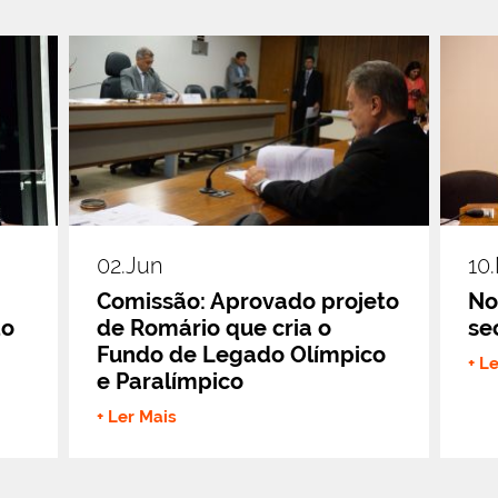
02.jun
10
Comissão: Aprovado projeto
No
do
de Romário que cria o
se
Fundo de Legado Olímpico
+ L
e Paralímpico
+ Ler Mais