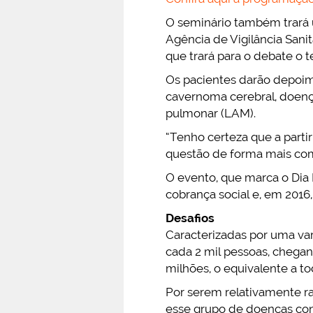
O seminário também trará 
Agência de Vigilância Sanit
que trará para o debate o t
Os pacientes darão depoi
cavernoma cerebral, doenç
pulmonar (LAM).
“Tenho certeza que a partir
questão de forma mais comp
O evento, que marca o Dia
cobrança social e, em 2016
Desafios
Caracterizadas por uma va
cada 2 mil pessoas, chega
milhões, o equivalente a t
Por serem relativamente ra
esse grupo de doenças cons