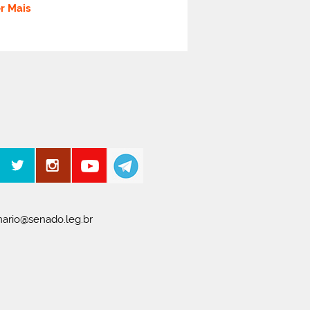
er Mais
ario@senado.leg.br