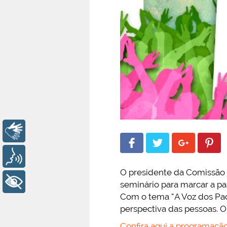
Libras
Voz
O presidente da Comissão 
+ Acessibilidade
seminário para marcar a p
Com o tema “A Voz dos Paci
perspectiva das pessoas. O 
Confira aqui a programaçã