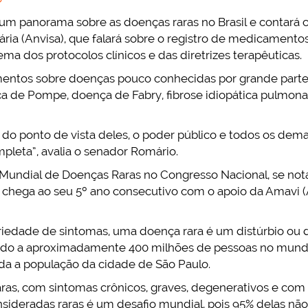
um panorama sobre as doenças raras no Brasil e contará 
ária (Anvisa), que falará sobre o registro de medicamentos
ema dos protocolos clínicos e das diretrizes terapêuticas.
mentos sobre doenças pouco conhecidas por grande part
a de Pompe, doença de Fabry, fibrose idiopática pulmona
 do ponto de vista deles, o poder público e todos os dema
leta”, avalia o senador Romário.
 Mundial de Doenças Raras no Congresso Nacional, se not
, chega ao seu 5º ano consecutivo com o apoio da Amavi (A
riedade de sintomas, uma doença rara é um distúrbio ou 
ndo a aproximadamente 400 milhões de pessoas no mundo. 
oda a população da cidade de São Paulo.
ras, com sintomas crônicos, graves, degenerativos e com 
ideradas raras é um desafio mundial, pois 95% delas não