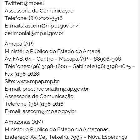
Twitter: @mpeal
Assessoria de Comunicação
Telefone: (82) 2122-3516
E-mails:
ascom@mp.al.gov.br
/
cerimonial@mp.al.gov.br
Amapá (AP)
Ministério Público do Estado do Amapá
Av. FAB, 64 – Centro – Macapá/AP – 68906-906
Telefones: (96) 3198-1600 – Gabinete (96) 3198-1625 –
Fax 3198-1628
Site: www.mpap.mp.br
E-mail:
procuradoria@mp.ap.gov.br
Assessoria de Comunicação
Telefone: (96) 3198-1616
E-mail:
asscom@mp.ap.gov.br
Amazonas (AM)
Ministério Público do Estado do Amazonas
Endereço: Av. Cel. Teixeira, 7995 – Nova Esperança