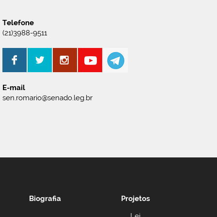
Telefone
(21)3988-9511
E-mail
sen.romario@senado.leg.br
Biografia
Projetos
Lei