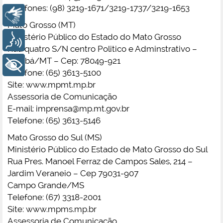
Telefones: (98) 3219-1671/3219-1737/3219-1653
Libras
Mato Grosso (MT)
Ministério Público do Estado do Mato Grosso
Voz
Rua quatro S/N centro Politico e Adminstrativo –
Cuiabá/MT – Cep: 78049-921
+ Acessibilidade
Telefone: (65) 3613-5100
Site: www.mpmt.mp.br
Assessoria de Comunicação
E-mail:
imprensa@mp.mt.gov.br
Telefone: (65) 3613-5146
Mato Grosso do Sul (MS)
Ministério Público do Estado de Mato Grosso do Sul
Rua Pres. Manoel Ferraz de Campos Sales, 214 –
Jardim Veraneio – Cep 79031-907
Campo Grande/MS
Telefone: (67) 3318-2001
Site: www.mpms.mp.br
Assessoria de Comunicação