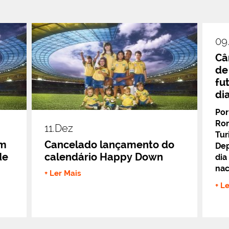
09
Câ
de
fu
di
Por
Rom
11.dez
Tur
em
Cancelado lançamento do
Dep
de
calendário Happy Down
dia
nac
+ Ler Mais
+ L