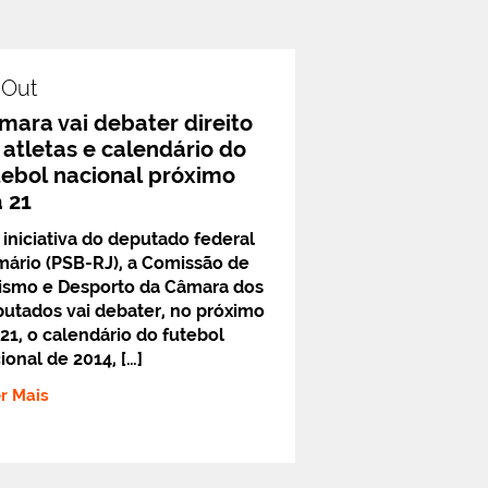
.out
mara vai debater direito
 atletas e calendário do
tebol nacional próximo
a 21
 iniciativa do deputado federal
ário (PSB-RJ), a Comissão de
ismo e Desporto da Câmara dos
utados vai debater, no próximo
 21, o calendário do futebol
ional de 2014, […]
er Mais