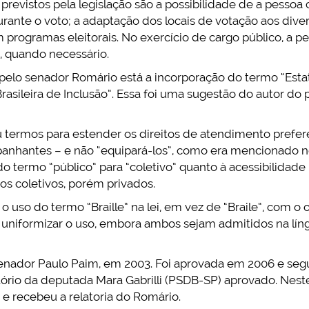
revistos pela legislação são a possibilidade de a pessoa 
nte o voto; a adaptação dos locais de votação aos divers
m programas eleitorais. No exercício de cargo público, a p
, quando necessário.
s pelo senador Romário está a incorporação do termo “Est
rasileira de Inclusão”. Essa foi uma sugestão do autor do 
u termos para estender os direitos de atendimento prefe
panhantes – e não “equipará-los”, como era mencionado n
 do termo “público” para “coletivo” quanto à acessibilidad
os coletivos, porém privados.
 o uso do termo “Braille” na lei, em vez de “Braile”, com o
 uniformizar o uso, embora ambos sejam admitidos na lín
 senador Paulo Paim, em 2003. Foi aprovada em 2006 e seg
ório da deputada Mara Gabrilli (PSDB-SP) aprovado. Neste
 recebeu a relatoria do Romário.