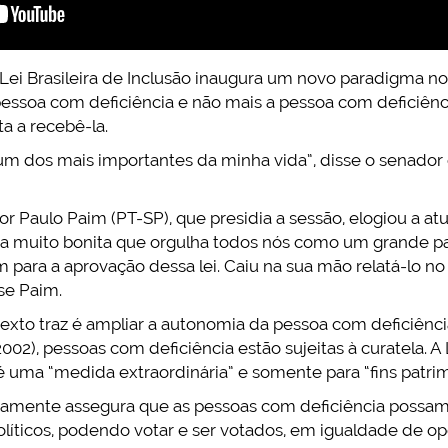
ei Brasileira de Inclusão inaugura um novo paradigma no
pessoa com deficiência e não mais a pessoa com deficiên
a a recebê-la.
um dos mais importantes da minha vida”, disse o senador
or Paulo Paim (PT-SP), que presidia a sessão, elogiou a a
ia muito bonita que orgulha todos nós como um grande p
m para a aprovação dessa lei. Caiu na sua mão relatá-lo n
se Paim.
exto traz é ampliar a autonomia da pessoa com deficiênc
2002), pessoas com deficiência estão sujeitas à curatela. A 
é uma “medida extraordinária” e somente para “fins patrim
samente assegura que as pessoas com deficiência possa
políticos, podendo votar e ser votados, em igualdade de 