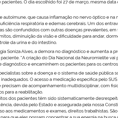
 e pacientes. O dia escolhido foi 27 de março, mesma da
 autoimune, que causa inflamação no nervo óptico e na 
suficiência respiratória e edemas cerebrais. Um dos entra
omas são confundidos com outras doenças prevalentes, em
vômitos, diminuição da visão e dificuldade para andar, dor
role da urina e do intestino.
gia Soniza Alves, a demora no diagnóstico e aumenta a p
paciente. “A criação do Dia Nacional da Neuromielite vai 
 diagnóstico e encaminhem os pacientes para os centros 
cialistas sobre a doença e o sistema de saúde pública s
u inadequados. O acesso a medicação específica pelo SUS
 precisam de acompanhamento multidisciplinar, com fisi
s para a reabilitação.
itos dos pacientes têm sido sistematicamente desrespeit
tência, devida pelo Estado e assegurada pela nossa Const
so aos medicamentos e exames, direitos trabalhistas. S
 para que eles possam concentrar a sua energia na busca