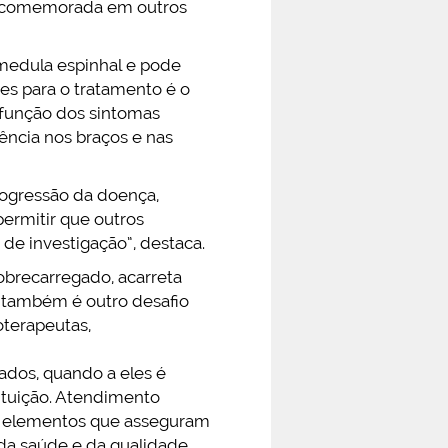
ta comemorada em outros
medula espinhal e pode
ves para o tratamento é o
 função dos sintomas
mência nos braços e nas
rogressão da doença,
permitir que outros
de investigação”, destaca.
obrecarregado, acarreta
 também é outro desafio
oterapeutas,
ados, quando a eles é
ituição. Atendimento
ão elementos que asseguram
 da saúde e da qualidade