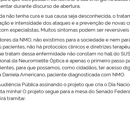
mentar durante discurso de abertura.
da não tenha cura e sua causa seja desconhecida, o trat
ão e intensidade dos ataques e a prevenção de novas cri
 com especialistas, Muitos sintomas podem ser reversíveis
adores da NMO, não existimos para a sociedade e nem par
es pacientes, não há protocolos clínicos e diretrizes terap
ue tratam dessa enfermidade não constam no hall do SUS p
cional da Neuromielite Óptica é apenas o primeiro passo p
ntes, para que possamos, como cidadãos, ter acesso di
u Daniela Americano, paciente diagnosticada com NMO.
udiência Pública assinando o projeto que cria o Dia Naci
uta minha! O projeto segue para a mesa do Senado Federal
rá tramitar.