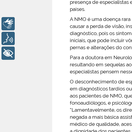
presença de especialistas
países.
A NMO é uma doença rara e
Libras
causar a perda de visão, in
diagnóstico, pois os sint
Voz
iniciais, que pode incluir 
pernas e alterações do cont
+ Acessibilidade
Para a doutora em Neurolo
resultando em sequelas ao 
especialistas pensem nesse
O desconhecimento de espe
em diagnósticos tardios o
aos pacientes de NMO, que
fonoaudiólogos, e psicólogo
“Lamentavelmente, os dire
negada a mais básica assis
médico de qualidade, aces
a dignidade dos pacientes,