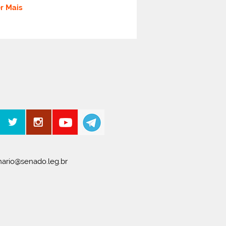
er Mais
ario@senado.leg.br