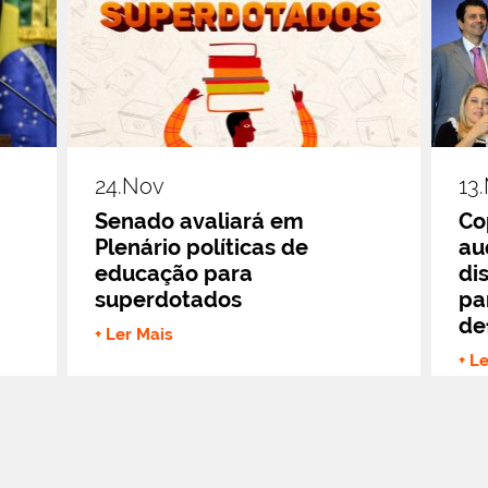
24.nov
13
Senado avaliará em
Co
Plenário políticas de
au
educação para
di
superdotados
pa
de
+ Ler Mais
+ L