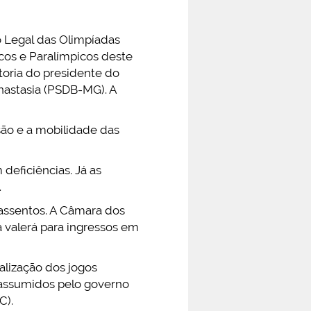
o Legal das Olimpíadas
cos e Paralímpicos deste
toria do presidente do
nastasia (PSDB-MG). A
são e a mobilidade das
deficiências. Já as
.
 assentos. A Câmara dos
 valerá para ingressos em
alização dos jogos
assumidos pelo governo
C).