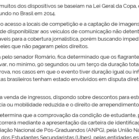
muitos dos dispositivos se baseiam na Lei Geral da Copa, 
ndo no Brasil em 2014.
 do acesso a locais de competição e a captação de imagens
e disponibilizar aos veículos de comunicação não detent
veis para a cobertura jornalística, porém buscando impe
eles que não pagaram pelos direitos.
elo senador Romário, fica determinado que os flagrant
r, no mínimo, 90 segundos ou um terço da duração total 
 prova, nos casos em que o evento tiver duração igual ou i
etas brasileiros tenham estado envolvidos em disputa dire
a venda de ingressos, dispondo sobre descontos para est
ia ou mobilidade reduzida e o direito de arrependimento
termina que a comprovação da condição de estudante, p
ocorrerá mediante a apresentação da carteira de identific
iação Nacional de Pós-Graduandos (ANPG), pela União Na
ra dos Estudantes Secundaristas (Ubes), pelas entidades e