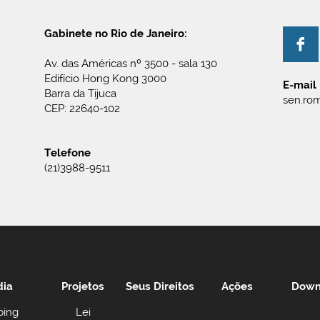
Gabinete no Rio de Janeiro:
Av. das Américas nº 3500 - sala 130
Edifício Hong Kong 3000
E-mail
Barra da Tijuca
sen.rom
CEP: 22640-102
Telefone
(21)3988-9511
dia
Projetos
Seus Direitos
Ações
Down
ping
Lei