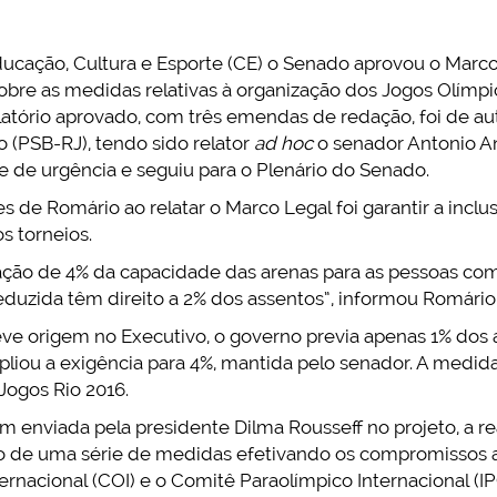
ducação, Cultura e Esporte (CE) o Senado aprovou o Marc
obre as medidas relativas à organização dos Jogos Olímpi
elatório aprovado, com três emendas de redação, foi de au
 (PSB-RJ), tendo sido relator
ad hoc
o senador Antonio A
 de urgência e seguiu para o Plenário do Senado.
 de Romário ao relatar o Marco Legal foi garantir a inclu
s torneios.
nação de 4% da capacidade das arenas para as pessoas com 
duzida têm direito a 2% dos assentos”, informou Romário
teve origem no Executivo, o governo previa apenas 1% dos
liou a exigência para 4%, mantida pelo senador. A medida
Jogos Rio 2016.
enviada pela presidente Dilma Rousseff no projeto, a re
de uma série de medidas efetivando os compromissos 
rnacional (COI) e o Comitê Paraolímpico Internacional (IP