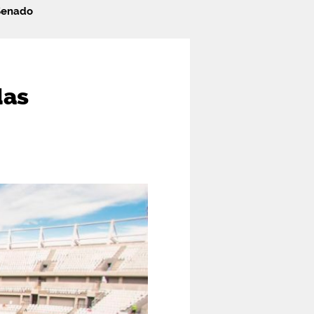
 Senado
das