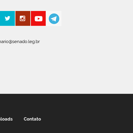
ario@senado.leg.br
loads
Contato