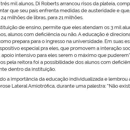
três mil alunos, Di Roberts arrancou risos da plateia, co
entar que seu país enfrenta medidas de austeridade e que, 
4 milhões de libras, para 21 milhões.
nstituição de ensino, permite que eles atendam os 3 mil al
anos, alunos com deficiência ou não. A educação é direcion
, como prepara para o ingresso na universidade. Em suas es
positivo especial pra eles, que promovem a interação soc
 apoio intensivo para eles serem o máximo que puderem”,
pela reitora foi a possibilidade dos alunos com deficiê
te dentro da instituição.
do a importância da educação individualizada e lembrou a
rose Lateral Amiotrófica, durante uma palestra: “Não exi