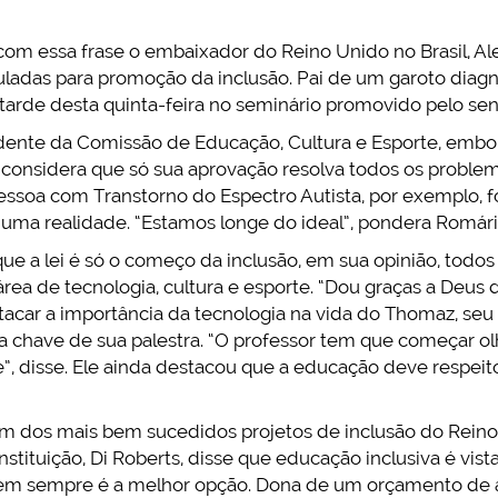
 com essa frase o embaixador do Reino Unido no Brasil, Ale
uladas para promoção da inclusão. Pai de um garoto diagn
 tarde desta quinta-feira no seminário promovido pelo se
dente da Comissão de Educação, Cultura e Esporte, embora
onsidera que só sua aprovação resolva todos os problemas
essoa com Transtorno do Espectro Autista, por exemplo, f
 uma realidade. “Estamos longe do ideal”, pondera Romári
que a lei é só o começo da inclusão, em sua opinião, todo
rea de tecnologia, cultura e esporte. “Dou graças a Deus 
stacar a importância da tecnologia na vida do Thomaz, seu
vra chave de sua palestra. “O professor tem que começar o
, disse. Ele ainda destacou que a educação deve respeit
um dos mais bem sucedidos projetos de inclusão do Reino
instituição, Di Roberts, disse que educação inclusiva é vi
a nem sempre é a melhor opção. Dona de um orçamento d