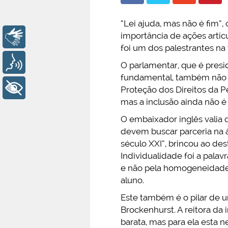
“Lei ajuda, mas não é fim”,
importância de ações artic
Libras
foi um dos palestrantes na
Voz
O parlamentar, que é presi
fundamental, também não c
+ Acessibilidade
Proteção dos Direitos da P
mas a inclusão ainda não é
O embaixador inglês valia 
devem buscar parceria na á
século XXI”, brincou ao de
Individualidade foi a pala
e não pela homogeneidade”
aluno.
Este também é o pilar de 
Brockenhurst. A reitora da 
barata, mas para ela est