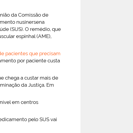
eunião da Comissão de
camento nusinersena
úde (SUS). O remédio, que
uscular espinhal (AME),
de pacientes que precisam
tamento por paciente custa
ue chega a custar mais de
rminação da Justiça. Em
nível em centros
medicamento pelo SUS vai