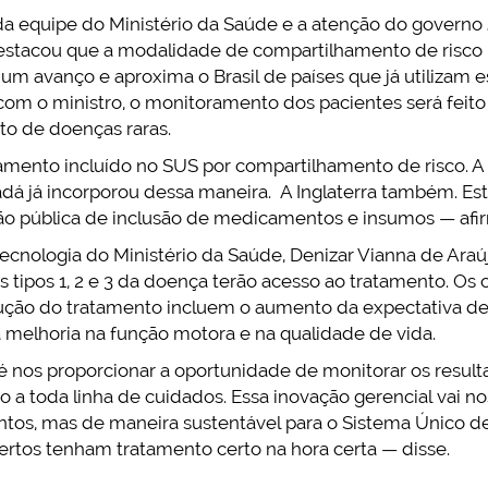
 equipe do Ministério da Saúde e a atenção do governo 
estacou que a modalidade de compartilhamento de risco 
m avanço e aproxima o Brasil de países que já utilizam
 com o ministro, o monitoramento dos pacientes será feit
to de doenças raras.
ento incluído no SUS por compartilhamento de risco. A Itá
adá já incorporou dessa maneira. A Inglaterra também. E
o pública de inclusão de medicamentos e insumos — afi
Tecnologia do Ministério da Saúde, Denizar Vianna de Araú
tipos 1, 2 e 3 da doença terão acesso ao tratamento. Os c
ão do tratamento incluem o aumento da expectativa de 
a melhoria na função motora e na qualidade de vida.
 nos proporcionar a oportunidade de monitorar os resulta
 a toda linha de cuidados. Essa inovação gerencial vai no
ntos, mas de maneira sustentável para o Sistema Único d
certos tenham tratamento certo na hora certa — disse.