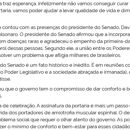
traz esperança. Infelizmente não vamos conseguir curar 
taria, vamos poder ajudar a levar qualidade de vida e dim
 contou com as presenças do presidente do Senado, Davi
olsonaro. O presidente do Senado afirmou que a incorpor
 com doenças raras e agradeceu o empenho da primeira-d
ol dessas pessoas. Segundo ele, a união entre os Podere
solver um problema que afligia milhares de brasileiros.
 do Senado é um fato histórico e inédito. É em reuniões 
 o Poder Legislativo e a sociedade abraçada e irmanada)
isse.
zou que o governo tem o compromisso de dar conforto e b
.
 de celebração. A assinatura da portaria é mais um pass
ida dos portadores de amiotrofia muscular espinhal. O de
oblema social que requer o olhar atento do governo. As po
razer o mínimo de conforto e bem-estar para esses cidadã