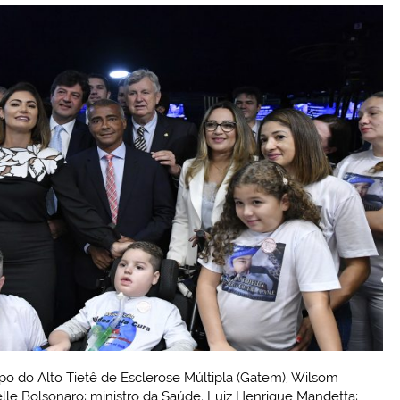
o do Alto Tietê de Esclerose Múltipla (Gatem), Wilsom
le Bolsonaro; ministro da Saúde, Luiz Henrique Mandetta;