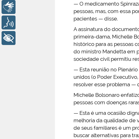
— O medicamento Spinraza 
Libras
pessoas, mas, com essa por
pacientes — disse.
Voz
A assinatura do documento
primeira-dama, Michelle B
+ Acessibilidade
histórico para as pessoas
do ministro Mandetta em pr
sociedade civil permitiu re
— Esta reunião no Plenário
unidos (o Poder Executivo,
resolver esse problema — d
Michelle Bolsonaro enfati
pessoas com doenças raras
— Esta é uma ocasião digna
melhoria da qualidade de v
de seus familiares é um pr
buscar alternativas para t