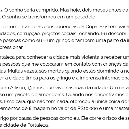
. O sonho seria cumprido. Mas hoje, dois meses antes da
i. O sonho se transformou em um pesadelo.
i documentando as consequências da Copa. Existem vária
des, corrupção, projetos sociais fechando. Eu descobri 
 pessoas como eu – um gringo e também uma parte da im
ressionar.
rtaleza para conhecer a cidade mais violenta a receber
as pessoas que me colocaram em contato com crianças da 
as. Muitas vezes, são mortas quando estão dormindo a n
xar a cidade limpa para os gringo e a imprensa internacio
com Allison, 13 anos, que vive nas ruas da cidade. Um ca
da – só um pacote de amendoins. Quando nos encontramos 
s. Esse cara, que não tem nada, ofereceu a única coisa de
pamentos de filmagem no valor de R$10.000 e uma Master C
rigo por causa de pessoas como eu. Ele corre o risco de s
 cidade de Fortaleza.