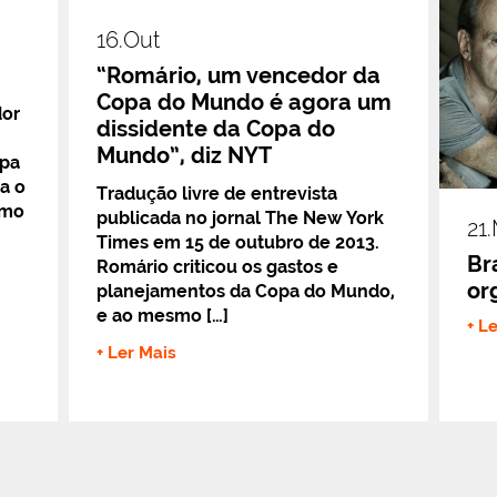
16.out
“Romário, um vencedor da
Copa do Mundo é agora um
dor
dissidente da Copa do
Mundo”, diz NYT
opa
a o
Tradução livre de entrevista
omo
publicada no jornal The New York
21
Times em 15 de outubro de 2013.
Bra
Romário criticou os gastos e
or
planejamentos da Copa do Mundo,
e ao mesmo […]
+ L
+ Ler Mais