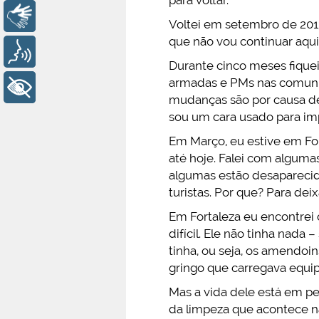
para voltar.
Libras
Voltei em setembro de 2013
que não vou continuar aqu
Voz
Durante cinco meses fique
armadas e PMs nas comunida
+ Acessibilidade
mudanças são por causa de
sou um cara usado para imp
Em Março, eu estive em Fo
até hoje. Falei com algum
algumas estão desaparecid
turistas. Por que? Para dei
Em Fortaleza eu encontrei 
difícil. Ele não tinha na
tinha, ou seja, os amendoin
gringo que carregava equi
Mas a vida dele está em pe
da limpeza que acontece na