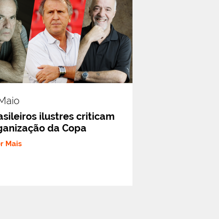
.maio
sileiros ilustres criticam
ganização da Copa
er Mais