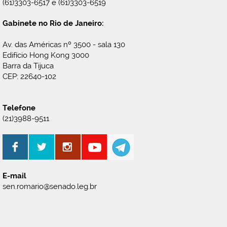
(61)3303-6517 e (61)3303-6519
Gabinete no Rio de Janeiro:
Av. das Américas nº 3500 - sala 130
Edifício Hong Kong 3000
Barra da Tijuca
CEP: 22640-102
Telefone
(21)3988-9511
E-mail
sen.romario@senado.leg.br