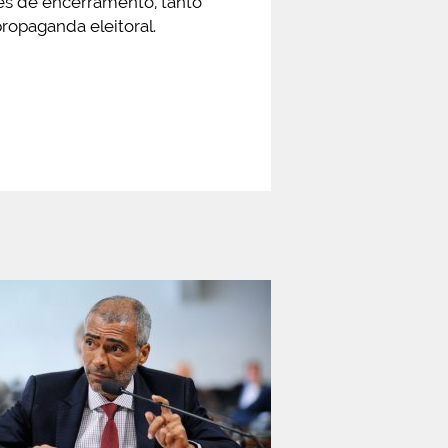
es de encerramento, tanto
opaganda eleitoral.