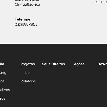
sen.rom
CEP: 22640-102
Telefone
(21)3988-9511
dia
Projetos
Seus Direitos
Ações
Down
ping
Lei
tos
Relatoria
ativos
eos