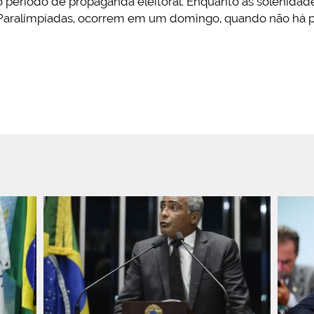
o período de propaganda eleitoral. Enquanto as solenidad
aralimpíadas, ocorrem em um domingo, quando não há pr