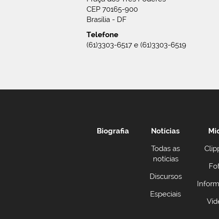
CEP 70165-900
Brasília - DF
Telefone
(61)3303-6517 e (61)3303-6519
Biografia
Notícias
Mi
Todas as
Clip
notícias
Fo
Discursos
Inform
Especiais
Víd