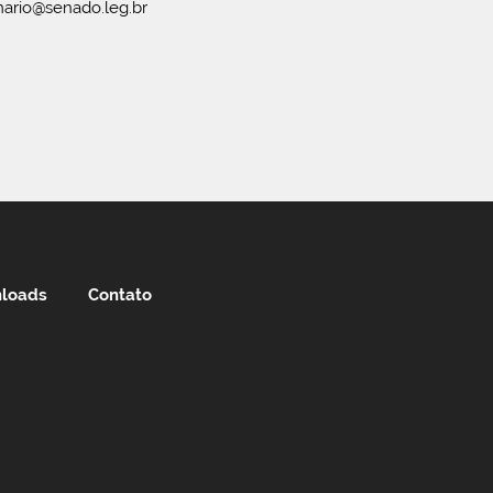
ario@senado.leg.br
loads
Contato