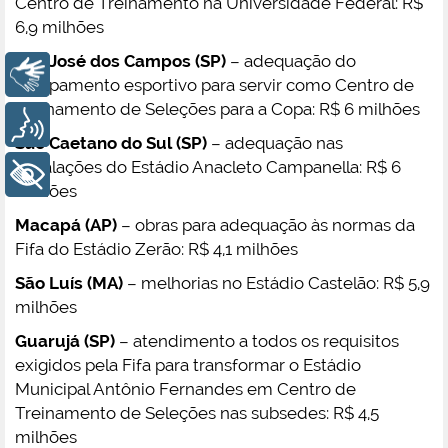
Centro de Treinamento na Universidade Federal: R$
6,9 milhões
São José dos Campos (SP)
– adequação do
Libras
equipamento esportivo para servir como Centro de
Treinamento de Seleções para a Copa: R$ 6 milhões
Voz
São Caetano do Sul (SP)
– adequação nas
instalações do Estádio Anacleto Campanella: R$ 6
+ Acessibilidade
milhões
Macapá (AP)
– obras para adequação às normas da
Fifa do Estádio Zerão: R$ 4,1 milhões
São Luís (MA)
– melhorias no Estádio Castelão: R$ 5,9
milhões
Guarujá (SP)
– atendimento a todos os requisitos
exigidos pela Fifa para transformar o Estádio
Municipal Antônio Fernandes em Centro de
Treinamento de Seleções nas subsedes: R$ 4,5
milhões