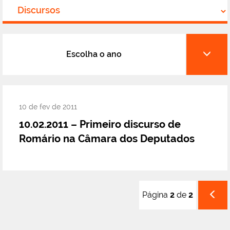
Escolha o ano
10 de fev de 2011
10.02.2011 – Primeiro discurso de
Romário na Câmara dos Deputados
Pá
Página
2
de
2
ant