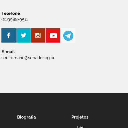
Telefone
(21)3988-9511
E-mail
sen.romario@senado.leg.br
Biografia
Projetos
Lei