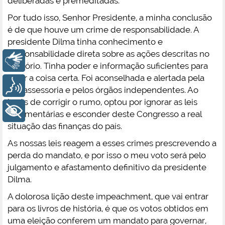
deliberadas e premeditadas.
Por tudo isso, Senhor Presidente, a minha conclusão
é de que houve um crime de responsabilidade. A
presidente Dilma tinha conhecimento e
responsabilidade direta sobre as ações descritas no
Libras
relatório. Tinha poder e informação suficientes para
fazer a coisa certa. Foi aconselhada e alertada pela
Voz
sua assessoria e pelos órgãos independentes. Ao
invés de corrigir o rumo, optou por ignorar as leis
+ Acessibilidade
orçamentárias e esconder deste Congresso a real
situação das finanças do país.
As nossas leis reagem a esses crimes prescrevendo a
perda do mandato, e por isso o meu voto será pelo
julgamento e afastamento definitivo da presidente
Dilma.
A dolorosa lição deste impeachment, que vai entrar
para os livros de história, é que os votos obtidos em
uma eleição conferem um mandato para governar,