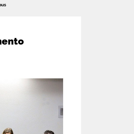
pus
mento