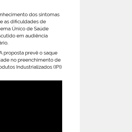
conhecimento dos sintomas
 e as dificuldades de
stema Único de Saúde
iscutido em audiência
rio.
 A proposta prevê o saque
idade no preenchimento de
utos Industrializados (IPI)