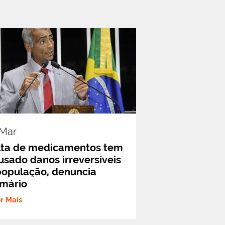
.mar
lta de medicamentos tem
usado danos irreversíveis
população, denuncia
mário
er Mais