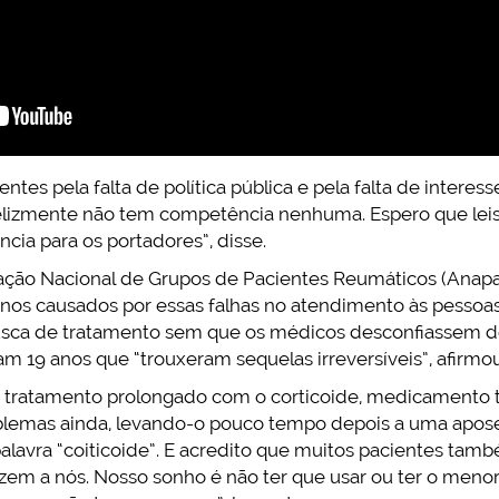
ntes pela falta de política pública e pela falta de intere
elizmente não tem competência nenhuma. Espero que lei
cia para os portadores”, disse.
ação Nacional de Grupos de Pacientes Reumáticos (Anapar
nos causados por essas falhas no atendimento às pessoas
busca de tratamento sem que os médicos desconfiassem 
m 19 anos que “trouxeram sequelas irreversíveis”, afirmou
o tratamento prolongado com o corticoide, medicamento t
oblemas ainda, levando-o pouco tempo depois a uma aposen
alavra “coiticoide”. E acredito que muitos pacientes ta
zem a nós. Nosso sonho é não ter que usar ou ter o menor