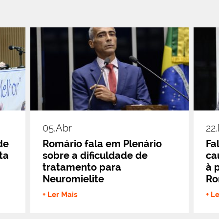
05.abr
22
de
Romário fala em Plenário
Fa
ta
sobre a dificuldade de
ca
tratamento para
à 
Neuromielite
Ro
+ Ler Mais
+ L