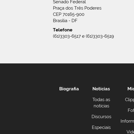
Senado Federal
Praça dos Três Poderes
CEP 70165-900
Brasília - DF
Telefone
(61)3303-6517 e (61)3303-6519
Biografia
Notícias
Mi
Todas as
Clip
notícias
Fo
Discursos
Inform
Especiais
Víd