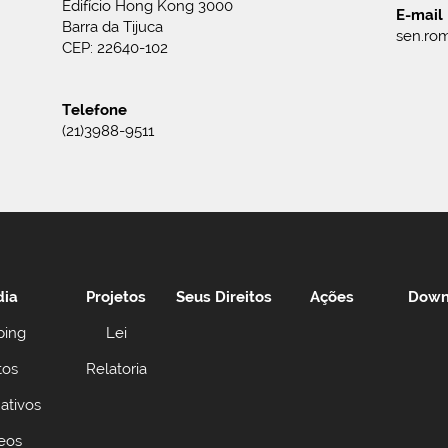
Edifício Hong Kong 3000
E-mail
Barra da Tijuca
sen.rom
CEP: 22640-102
Telefone
(21)3988-9511
dia
Projetos
Seus Direitos
Ações
Down
ping
Lei
tos
Relatoria
ativos
eos