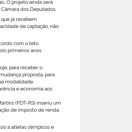
s. O projeto ainda será
a Câmara dos Deputados.
s que já recebem
pacidade de captação, não
acordo com o teto
dois primeiros anos
je, para receber o
a mudança proposta, para
sua modalidade.
parência e economia aos
artins (PDT-RS) inseriu um
aração de imposto de renda.
00 a atletas olímpicos e