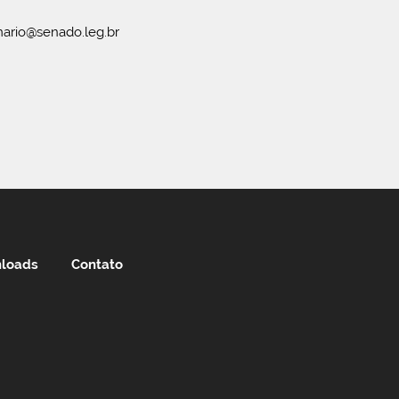
ario@senado.leg.br
loads
Contato