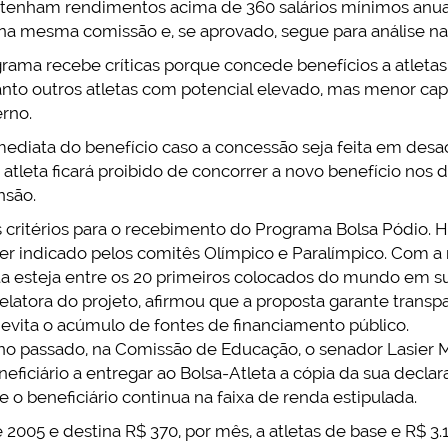
já tenham rendimentos acima de 360 salários mínimos anuai
a mesma comissão e, se aprovado, segue para análise n
rama recebe críticas porque concede benefícios a atleta
anto outros atletas com potencial elevado, mas menor ca
rno.
mediata do benefício caso a concessão seja feita em des
 atleta ficará proibido de concorrer a novo benefício nos 
nsão.
ritérios para o recebimento do Programa Bolsa Pódio. Ho
a ser indicado pelos comitês Olímpico e Paralímpico. Com 
eta esteja entre os 20 primeiros colocados do mundo em 
elatora do projeto, afirmou que a proposta garante trans
 evita o acúmulo de fontes de financiamento público.
no passado, na Comissão de Educação, o senador Lasier M
neficiário a entregar ao Bolsa-Atleta a cópia da sua decl
se o beneficiário continua na faixa de renda estipulada.
 2005 e destina R$ 370, por mês, a atletas de base e R$ 3.1