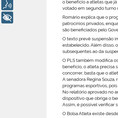
o benefício a atletas que 
Voz
votado em segundo turno n
Romário explica que o prog
+ Acessibilidade
patrocínios privados, enqu
são beneficiados pelo Gove
O texto prevê suspensão i
estabelecido. Além disso, o
subsequentes ao da suspe
O PLS também modifica os c
benefício, o atleta precis
concorrer, basta que o atl
A senadora Regina Souza, r
programas esportivos, pois
No relatório aprovado no a
dispositivo que obriga o be
Assim, é possível verificar 
O Bolsa Atleta existe desde