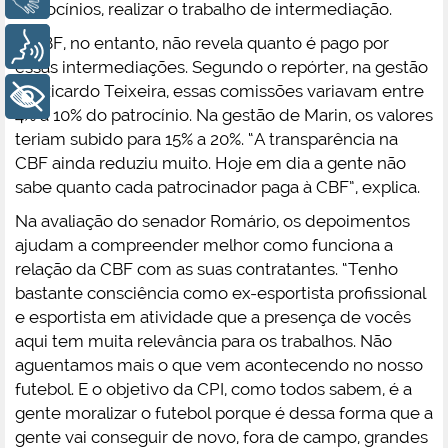
patrocínios, realizar o trabalho de intermediação.
A CBF, no entanto, não revela quanto é pago por
Voz
essas intermediações. Segundo o repórter, na gestão
de Ricardo Teixeira, essas comissões variavam entre
+ Acessibilidade
4% a 10% do patrocínio. Na gestão de Marin, os valores
teriam subido para 15% a 20%. “A transparência na
CBF ainda reduziu muito. Hoje em dia a gente não
sabe quanto cada patrocinador paga à CBF”, explica.
Na avaliação do senador Romário, os depoimentos
ajudam a compreender melhor como funciona a
relação da CBF com as suas contratantes. “Tenho
bastante consciência como ex-esportista profissional
e esportista em atividade que a presença de vocês
aqui tem muita relevância para os trabalhos. Não
aguentamos mais o que vem acontecendo no nosso
futebol. E o objetivo da CPI, como todos sabem, é a
gente moralizar o futebol porque é dessa forma que a
gente vai conseguir de novo, fora de campo, grandes