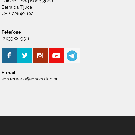
Edifício Hong Kong 3000
Barra da Tijuca
CEP: 22640-102
Telefone
(21)3988-9511
E-mail
sen.romario@senado.leg.br